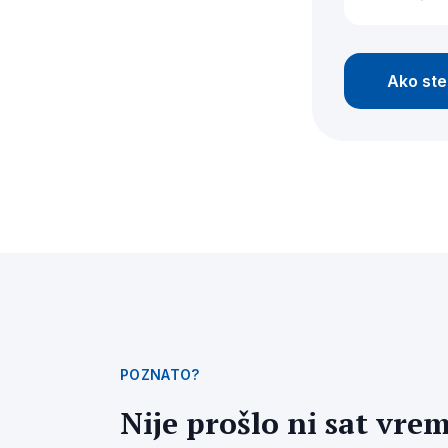
Ako ste 
POZNATO?
Nije prošlo ni sat vre