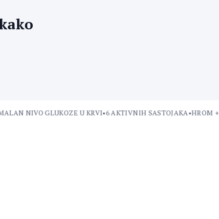
 kako
AN NIVO GLUKOZE U KRVI
•
6 AKTIVNIH SASTOJAKA
•
HROM + A