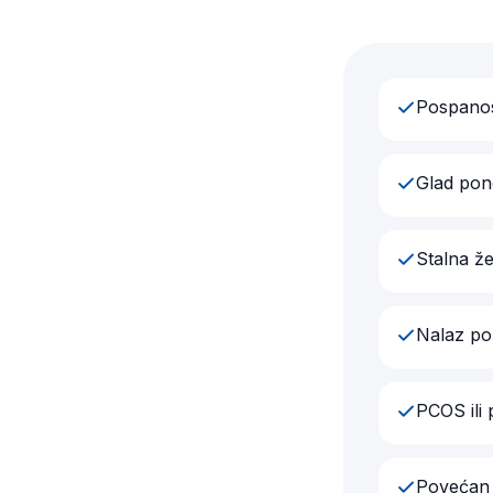
Pospanos
Glad pon
Stalna že
Nalaz pok
PCOS ili
Povećan 