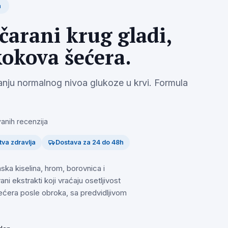
a
čarani krug gladi,
kokova šećera.
nju normalnog nivoa glukoze u krvi. Formula
vanih recenzija
tva zdravlja
Dostava za 24 do 48h
nska kiselina, hrom, borovnica i
ni ekstrakti koji vraćaju osetljivost
šećera posle obroka, sa predvidljivom