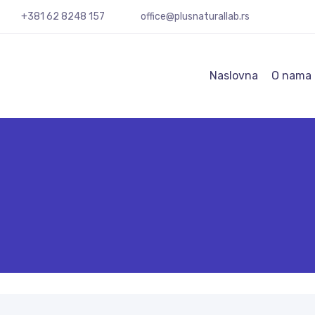
+381 62 8248 157
office@plusnaturallab.rs
Naslovna
O nama