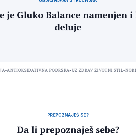
OBJAŠNJAVA STRUČNJAK
 je Gluko Balance namenjen i
deluje
•
ANTIOKSIDATIVNA PODRŠKA
•
UZ ZDRAV ŽIVOTNI STIL
•
NORMAL
PREPOZNAJEŠ SE?
Da li prepoznaješ sebe?