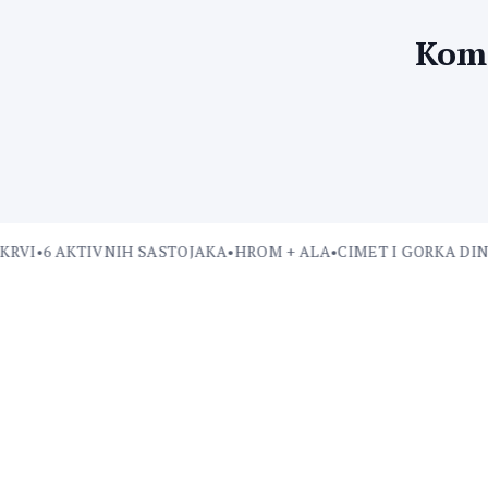
Kome
VI
•
6 AKTIVNIH SASTOJAKA
•
HROM + ALA
•
CIMET I GORKA DINJA