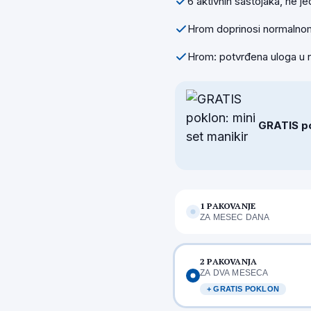
6 aktivnih sastojaka, ne j
Hrom doprinosi normalnom
Hrom: potvrđena uloga u 
GRATIS pok
1 PAKOVANJE
ZA MESEC DANA
2 PAKOVANJA
ZA DVA MESECA
+ GRATIS POKLON