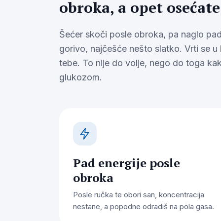
obroka, a opet osećate
Šećer skoči posle obroka, pa naglo pad
gorivo, najčešće nešto slatko. Vrti se u
tebe. To nije do volje, nego do toga kak
glukozom.
Pad energije posle
obroka
Posle ručka te obori san, koncentracija
nestane, a popodne odradiš na pola gasa.