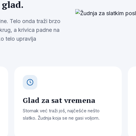
 glad.
ne. Telo onda traži brzo
 krug, a krivica padne na
o telo upravlja
Glad za sat vremena
Stomak već traži još, najčešće nešto
slatko. Žudnja koja se ne gasi voljom.