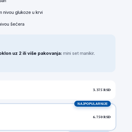
edan
 nivou glukoze u krvi
nivou šećera
lon uz 2 ili više pakovanja:
mini set manikir.
3.375 RSD
NAJPOPULARNIJE
6.750 RSD