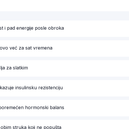
t i pad energije posle obroka
ovo već za sat vremena
lja za slatkim
azuje insulinsku rezistenciju
 poremećen hormonski balans
obim struka koji ne popušta