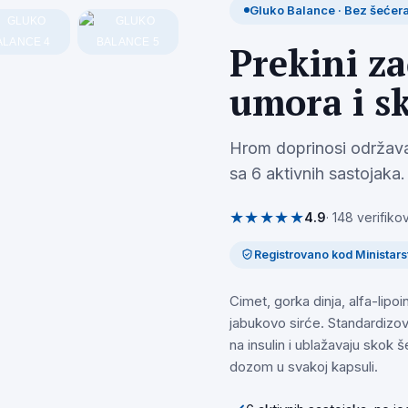
Gluko Balance · Bez šećer
Prekini za
umora i s
Hrom doprinosi održava
sa 6 aktivnih sastojaka.
★★★★★
4.9
· 148 verifiko
Registrovano kod Ministars
Cimet, gorka dinja, alfa-lipoi
jabukovo sirće. Standardizova
na insulin i ublažavaju skok 
dozom u svakoj kapsuli.