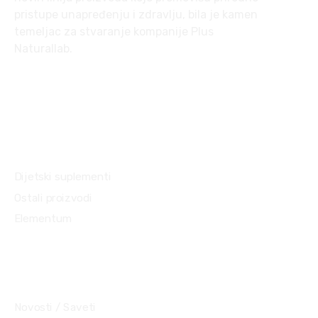
pristupe unapređenju i zdravlju, bila je kamen
temeljac za stvaranje kompanije
Plus
Naturallab
.
Kategorije proizvoda
Dijetski suplementi
Ostali proizvodi
Elementum
Objave
Novosti / Saveti