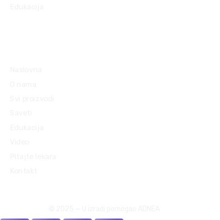
Edukacija
Mapa sajta
Naslovna
O nama
Svi proizvodi
Saveti
Edukacija
Video
Pitajte lekara
Kontakt
© 2025 — U izradi pomogao ADNEA