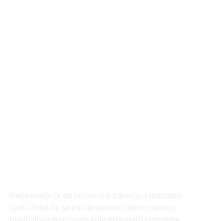
+381 62 8248 157
office@plusnaturallab.rs
Jurija Gagarina 231, lokal 329,
11073 Beograd
O nama
Naša misija je da brinemo o zdravlju i dobrobiti
ljudi. Želja da se i dalje posvećujemo razvoju
novih linija proizvoda koje promovišu prirodne