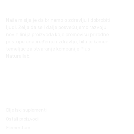
O nama
Naša misija je da brinemo o zdravlju i dobrobiti
ljudi. Želja da se i dalje posvećujemo razvoju
novih linija proizvoda koje promovišu prirodne
pristupe unapređenju i zdravlju, bila je kamen
temeljac za stvaranje kompanije
Plus
Naturallab
.
Kategorije proizvoda
Dijetski suplementi
Ostali proizvodi
Elementum