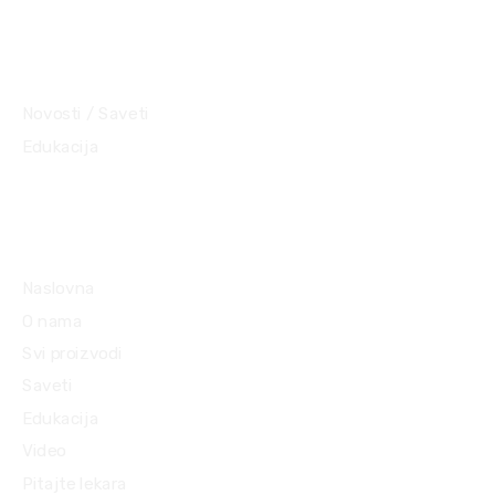
Objave
Novosti / Saveti
Edukacija
Mapa sajta
Naslovna
O nama
Svi proizvodi
Saveti
Edukacija
Video
Pitajte lekara