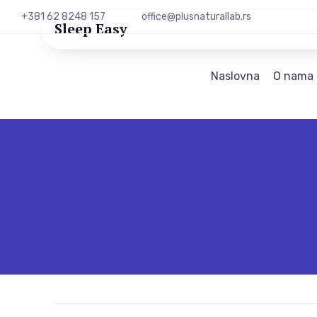
+381 62 8248 157
office@plusnaturallab.rs
Sleep Easy
Naslovna
O nama