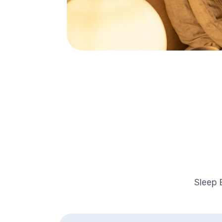
VEČE
Pripremi telo za s
prirodno.
Dve kapsule uveče, pa pusti da 
odrade svoje dok se smiruješ.
Sleep E