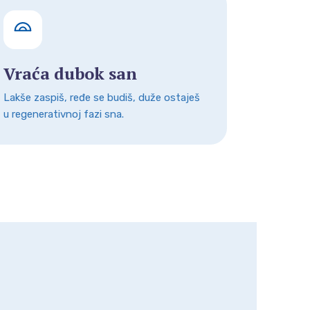
Vraća dubok san
Lakše zaspiš, ređe se budiš, duže ostaješ
u regenerativnoj fazi sna.