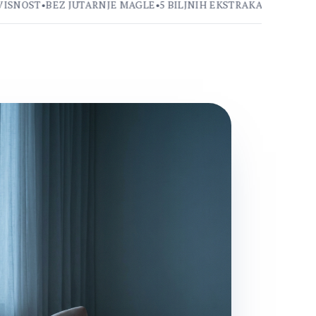
OST
•
BEZ JUTARNJE MAGLE
•
5 BILJNIH EKSTRAKATA
•
DELUJE NA 