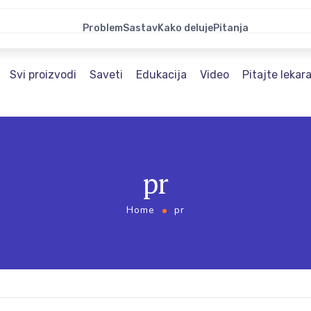
Problem
Sastav
Kako deluje
Pitanja
Svi proizvodi
Saveti
Edukacija
Video
Pitajte lekar
pr
Home
pr