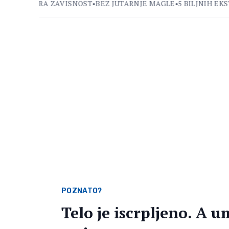
 STVARA ZAVISNOST
•
BEZ JUTARNJE MAGLE
•
5 BILJNIH EKSTRA
POZNATO?
Telo je iscrpljeno. A u