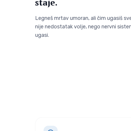
staje.
Legneš mrtav umoran, ali čim ugasiš svet
nije nedostatak volje, nego nervni siste
ugasi.