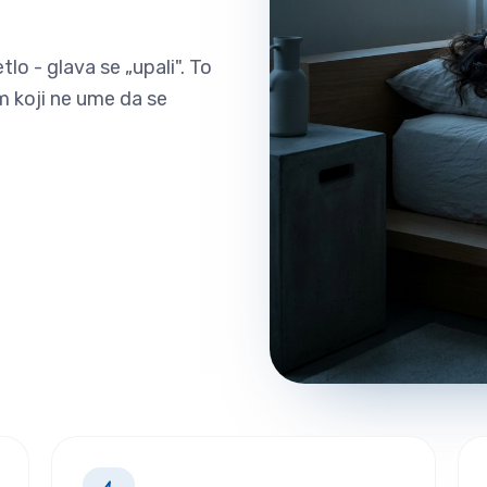
lo - glava se „upali". To
m koji ne ume da se