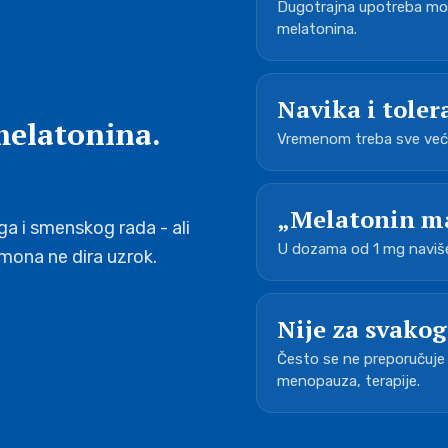
Dugotrajna upotreba mož
melatonina.
Navika i toler
melatonina.
Vremenom treba sve veća
„Melatonin m
a i smenskog rada - ali
U dozama od 1 mg naviše
mona ne dira uzrok.
Nije za svako
Često se ne preporučuje 
menopauza, terapije.