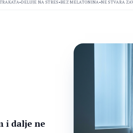
KATA
•
DELUJE NA STRES
•
BEZ MELATONINA
•
NE STVARA ZAVISN
m i dalje ne