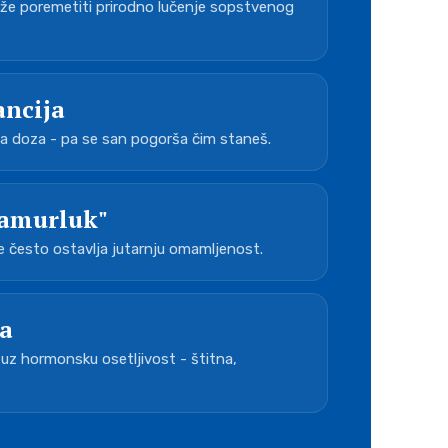
e poremetiti prirodno lučenje sopstvenog
ancija
 doza - pa se san pogorša čim staneš.
amurluk"
 često ostavlja jutarnju omamljenost.
ga
uz hormonsku osetljivost - štitna,