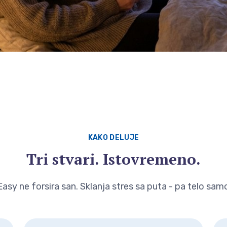
an -
biljke
KAKO DELUJE
Tri stvari. Istovremeno.
asy ne forsira san. Sklanja stres sa puta - pa telo sam