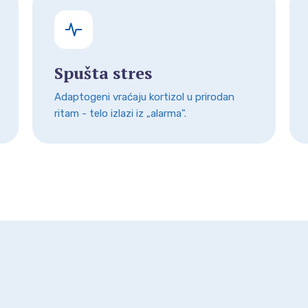
Spušta stres
Adaptogeni vraćaju kortizol u prirodan
ritam - telo izlazi iz „alarma".