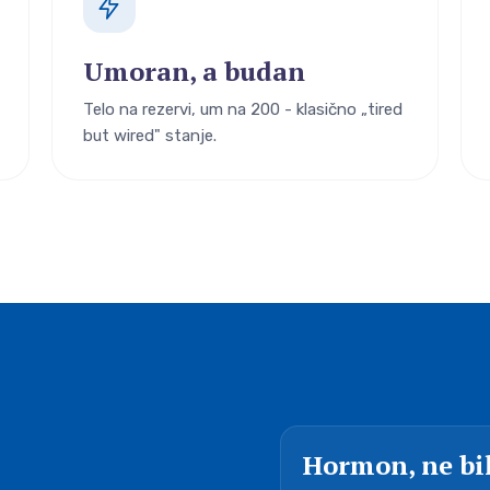
Umoran, a budan
Telo na rezervi, um na 200 - klasično „tired
but wired" stanje.
Hormon, ne bi