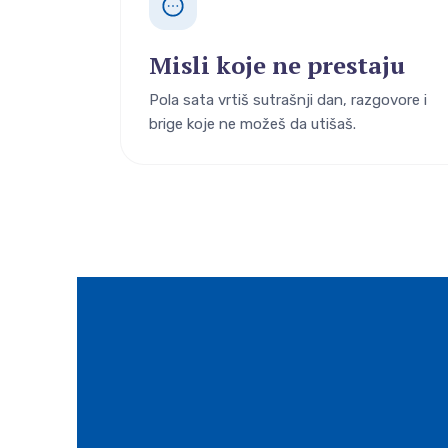
Misli koje ne prestaju
Pola sata vrtiš sutrašnji dan, razgovore i
brige koje ne možeš da utišaš.