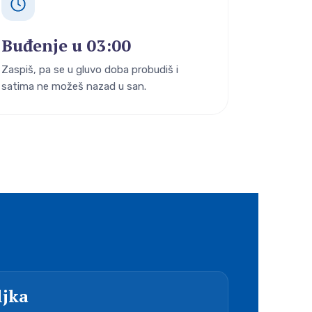
Buđenje u 03:00
Zaspiš, pa se u gluvo doba probudiš i
satima ne možeš nazad u san.
ljka