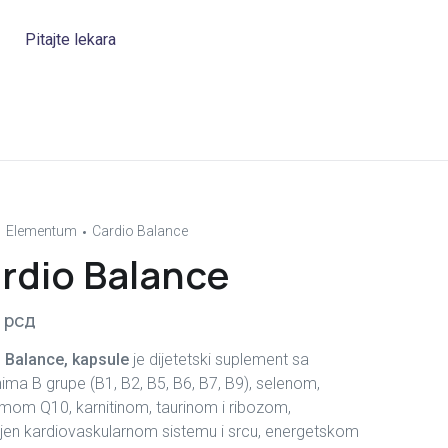
Pitajte lekara
Elementum
Cardio Balance
rdio Balance
0
рсд
 Balance, kapsule
je dijetetski suplement sa
nima B grupe (B1, B2, B5, B6, B7, B9), selenom,
mom Q10, karnitinom, taurinom i ribozom,
en kardiovaskularnom sistemu i srcu, energetskom