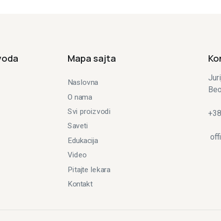
voda
Mapa sajta
Ko
Jur
Naslovna
Beo
O nama
Svi proizvodi
+38
Saveti
off
Edukacija
Video
Pitajte lekara
Kontakt