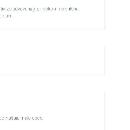
tiv zgrudvavanja), piridoksin-hidrohlorid,
tionin.
n domašaja male dece.