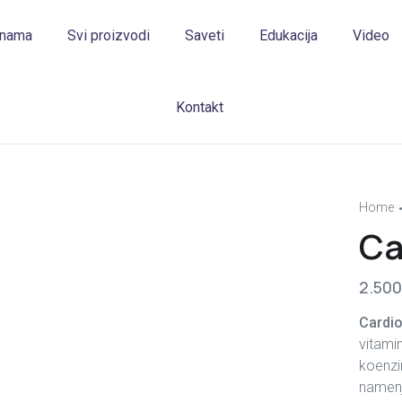
 nama
Svi proizvodi
Saveti
Edukacija
Video
Kontakt
Home
Ca
2.50
Cardio
vitami
koenzi
namenj