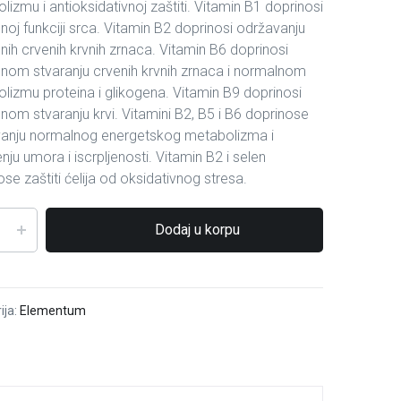
izmu i antioksidativnoj zaštiti. Vitamin B1 doprinosi
noj funkciji srca. Vitamin B2 doprinosi održavanju
nih crvenih krvnih zrnaca. Vitamin B6 doprinosi
nom stvaranju crvenih krvnih zrnaca i normalnom
lizmu proteina i glikogena. Vitamin B9 doprinosi
nom stvaranju krvi. Vitamini B2, B5 i B6 doprinose
anju normalnog energetskog metabolizma i
ju umora i iscrpljenosti. Vitamin B2 i selen
se zaštiti ćelija od oksidativnog stresa.
Dodaj u korpu
ija:
Elementum