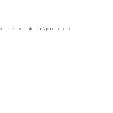
ve na neki od sastojaka! Nije namenjeno
2.500
рсд