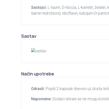
Sastojci:
L-taurin, D-riboza, L-karnitin, želati
tiamin-hidrohlorid, riboflavin, kalcijum-D-panto
Sastav
Način upotrebe
Odrasli:
Popiti 2 kapsule dnevno uz dosta teč
Napomene:
Dodaci ishrani se ne mogu korist