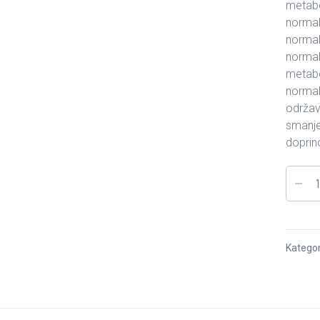
metabol
normal
normal
normal
metabo
normal
održav
smanjen
doprino
Kategor