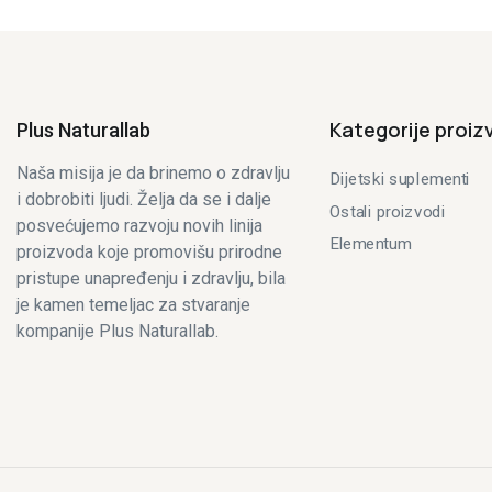
Kategorije proiz
Plus Naturallab
Naša misija je da brinemo o zdravlju
Dijetski suplementi
i dobrobiti ljudi. Želja da se i dalje
Ostali proizvodi
posvećujemo razvoju novih linija
Elementum
proizvoda koje promovišu prirodne
pristupe unapređenju i zdravlju, bila
je kamen temeljac za stvaranje
kompanije Plus Naturallab.