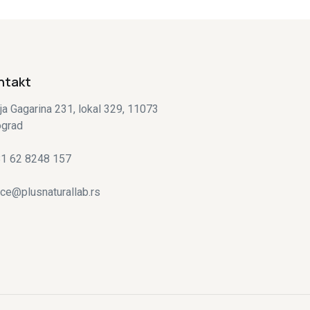
ntakt
ija Gagarina 231, lokal 329, 11073
grad
1 62 8248 157
ice@plusnaturallab.rs