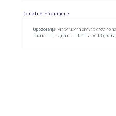
Dodatne informacije
Upozorenja:
Preporučena dnevna doza se ne s
trudnicama, dojiljama i mlađima od 18 godina
2.500
рсд
2.500