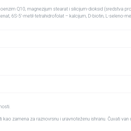
n, koenzim Q10, magnezijum stearat i silicijum-dioksid (sredstva pro
tenat, 6S-5’-metil-tetrahidrofolat – kalcijum, D-biotin, L-seleno-me
nosti.
iti kao zamena za raznovrsnu i uravnoteženu ishranu. Čuvati va