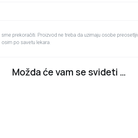
me prekoračiti. Proizvod ne treba da uzimaju osobe preosetlji
, osim po savetu lekara.
Možda će vam se svideti …
рсд
2.500
рсд