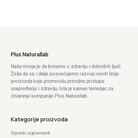
2.500
рсд
2.500
рсд
Plus Naturallab
Naša misija je da brinemo o zdravlju i dobrobiti ljudi.
Želja da se i dalje posvećujemo razvoju novih linija
proizvoda koje promovišu prirodne pristupe
unapređenju i zdravlju, bila je kamen temeljac za
stvaranje kompanije Plus Naturallab.
Kategorije proizvoda
Dijetski suplementi