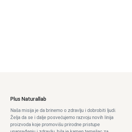
1.620
рсд
996
рсд
1.920
рсд
Plus Naturallab
Naša misija je da brinemo o zdravlju i dobrobiti ljudi.
Želja da se i dalje posvećujemo razvoju novih linija
proizvoda koje promovišu prirodne pristupe
unapređenju i zdravlju, bila je kamen temeljac za