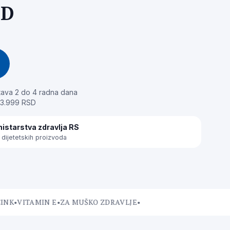
SD
ava 2 do 4 radna dana
 3.999 RSD
istarstva zdravlja RS
dijetetskih proizvoda
K
•
VITAMIN E
•
ZA MUŠKO ZDRAVLJE
•