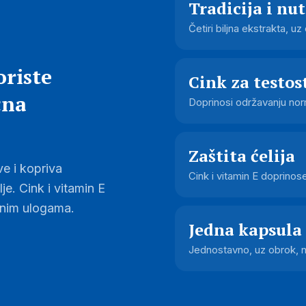
Tradicija i nut
Četiri biljna ekstrakta, uz
oriste
Cink za testos
čna
Doprinosi održavanju nor
Zaštita ćelija
e i kopriva
Cink i vitamin E doprinose
e. Cink i vitamin E
anim ulogama.
Jedna kapsula
Jednostavno, uz obrok, na