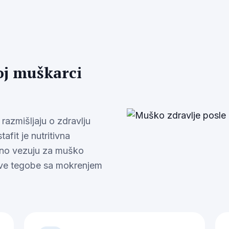
oj muškarci
azmišljaju o zdravlju
fit je nutritivna
alno vezuju za muško
kakve tegobe sa mokrenjem