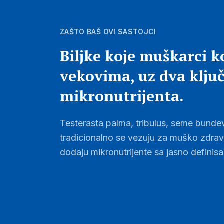
ZAŠTO BAŠ OVI SASTOJCI
Biljke koje muškarci k
vekovima, uz dva klju
mikronutrijenta.
Testerasta palma, tribulus, seme bundev
tradicionalno se vezuju za muško zdravlj
dodaju mikronutrijente sa jasno definis