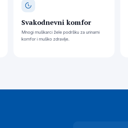
Svakodnevni komfor
Mnogi muškarci žele podršku za urinarni
komfor i muško zdravlje.