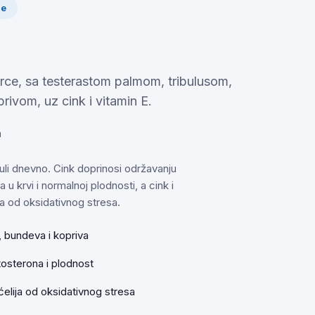
je
rce, sa testerastom palmom, tribulusom,
ivom, uz cink i vitamin E.
a
uli dnevno. Cink doprinosi održavanju
u krvi i normalnoj plodnosti, a cink i
ja od oksidativnog stresa.
, bundeva i kopriva
tosterona i plodnost
 ćelija od oksidativnog stresa