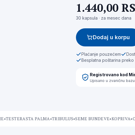
1.440,00 R
30 kapsula · za mesec dana
Dodaj u korpu
Plaćanje pouzećem
Dost
Besplatna poštarina preko
Registrovano kod Min
Upisano u zvaničnu bazu 
TESTERASTA PALMA
•
TRIBULUS
•
SEME BUNDEVE
•
KOPRIVA
•
CIN