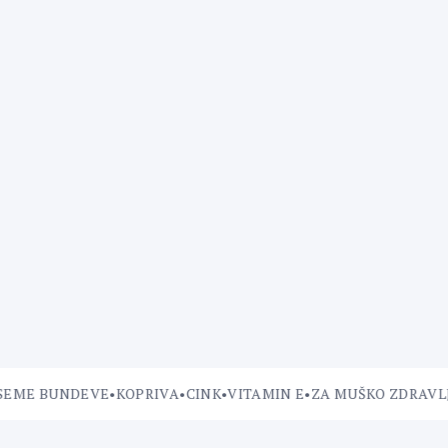
ME BUNDEVE
•
KOPRIVA
•
CINK
•
VITAMIN E
•
ZA MUŠKO ZDRAVLJE
•