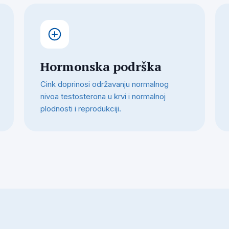
Hormonska podrška
Cink doprinosi održavanju normalnog
nivoa testosterona u krvi i normalnoj
plodnosti i reprodukciji.