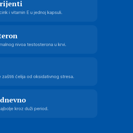
rijenti
 cink i vitamin E u jednoj kapsuli.
teron
malnog nivoa testosterona u krvi.
 zaštiti ćelija od oksidativnog stresa.
 dnevno
jbolje kroz duži period.