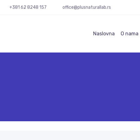
+381 62 8248 157
office@plusnaturallab.rs
Naslovna
O nama