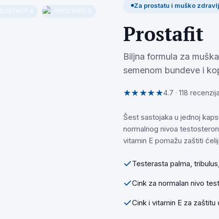
Za prostatu i muško zdravl
Prostafit
Biljna formula za muška
semenom bundeve i kopr
★★★★★
4.7 · 118 recenzij
Šest sastojaka u jednoj kaps
normalnog nivoa testosterona 
vitamin E pomažu zaštiti ćeli
Testerasta palma, tribulus
Cink za normalan nivo tes
Cink i vitamin E za zaštitu