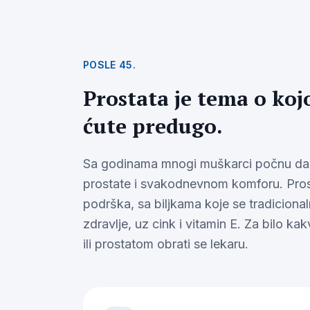
POSLE 45.
Prostata je tema o koj
ćute predugo.
Sa godinama mnogi muškarci počnu da r
prostate i svakodnevnom komforu. Prosta
podrška, sa biljkama koje se tradicion
zdravlje, uz cink i vitamin E. Za bilo 
ili prostatom obrati se lekaru.