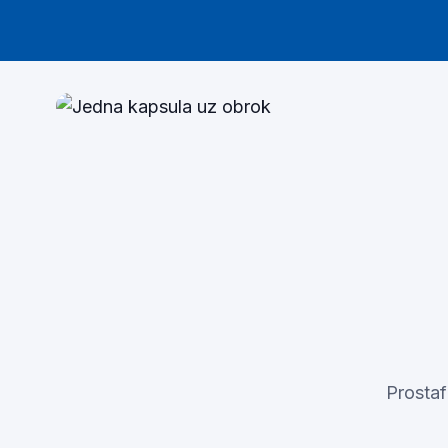
JEDNOSTAVNO
Jedna kapsula dnevno.
Uz obrok.
Uzmi Prostafit uz obrok i dovoljno vode.
Šest sastojaka u jednoj dnevnoj dozi,
bez komplikacija.
Prostaf